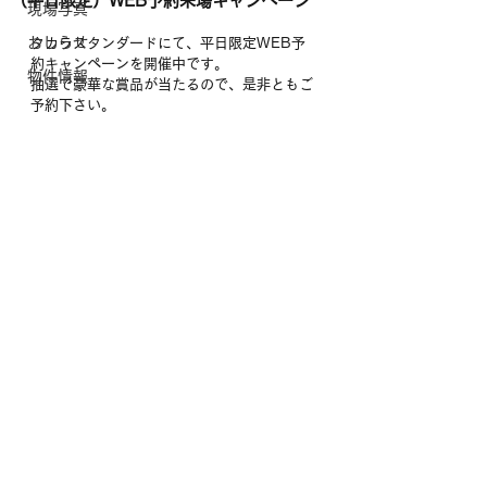
（平日限定）WEB予約来場キャンペーン
現場写真
おしらせ
タカラスタンダードにて、平日限定WEB予
約キャンペーンを開催中です。
物件情報
抽選で豪華な賞品が当たるので、是非ともご
予約下さい。