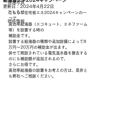
給湯省エネ2024キャンペーン
現場写真
更新日：
2024年4月22日
おしらせ
こちらは住宅省エネ2024キャンペーンの一
つで、
物件情報
高効率給湯器（エコキュート、エネファーム
等）を設置する時の
補助金です。
設置する給湯器の種類や追加設備によって8
万円～20万円の補助金が出ます。
併せて既設されている電気温水器を撤去する
のにも補助額が追加されるので、
さらにお得です。
高効率給湯器の設置をお考えの方は、是非と
も弊社へご相談ください。