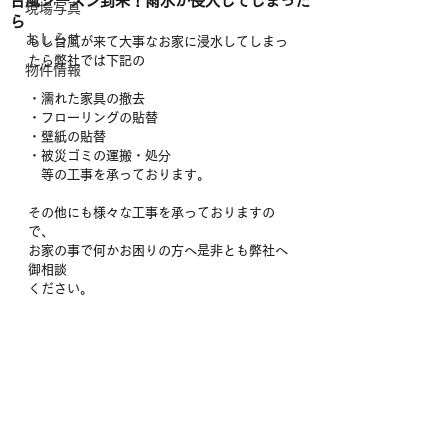
台風シーズン到来！雨水が侵入してしまった
現場写真
ら
おしらせ
もし台風が来て大事なお家に浸水してしまっ
たら弊社では下記の
物件情報
・濡れた家具の撤去
・フローリングの貼替
・壁紙の貼替
・被災ゴミの運搬・処分
　等の工事を承っております。
その他にも様々な工事を承っておりますの
で、
お家の事で何かお困りの方へ是非とも弊社へ
御相談
ください。