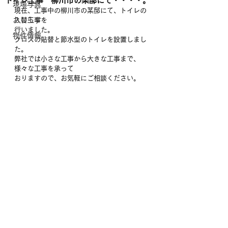
トイレ工事 柳川市の某邸にて・・・・。
現場写真
現在、工事中の柳川市の某邸にて、トイレの
おしらせ
入替工事を
行いました。
物件情報
クロスの貼替と節水型のトイレを設置しまし
た。
弊社では小さな工事から大きな工事まで、
様々な工事を承って
おりますので、お気軽にご相談ください。