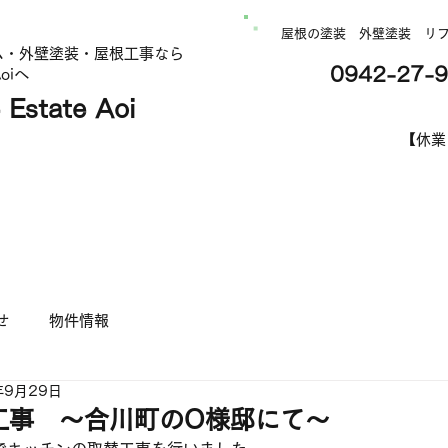
屋根の塗装 外壁塗装 リ
ム・外壁塗装・屋根工事なら
0942-27-
oiへ
state Aoi
営業時間
【休業
塗装のコミコミパック
会社概要
お問合せフォーム
せ
物件情報
年9月29日
工事 ～合川町のO様邸にて～