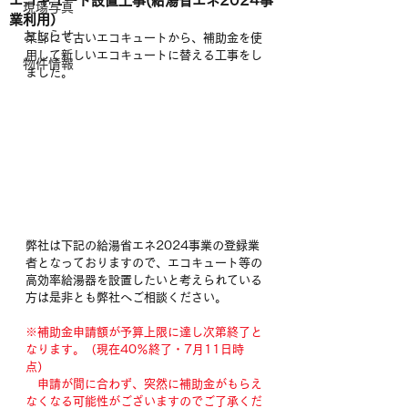
エコキュート設置工事(給湯省エネ2024事
現場写真
業利用）
おしらせ
某邸にて古いエコキュートから、補助金を使
用して新しいエコキュートに替える工事をし
物件情報
ました。
弊社は下記の給湯省エネ2024事業の登録業
者となっておりますので、エコキュート等の
高効率給湯器を設置したいと考えられている
方は是非とも弊社へご相談ください。
※補助金申請額が予算上限に達し次第終了と
なります。（現在40％終了・7月11日時
点）
　申請が間に合わず、突然に補助金がもらえ
なくなる可能性がございますのでご了承くだ