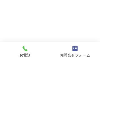
お電話
お問合せフォーム
2023年 新築
ォーム工事
コメント
昨年は柳川市のY様
様邸、佐賀県のM様
戸建を購入しました。
の他多数の新築工事
コメントを追加…
ォーム工事が完了し
た。 お客様より大
い口コミを頂いてお